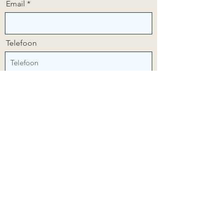
Email
Telefoon
Opmerkingen
Bestellen
© 2020 Commandeur Training & Advies