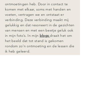
ontmoetingen heb. Door in contact te
komen met elkaar, soms met handen en
voeten, vertragen we en ontstaat er
verbinding. Deze verbinding maakt mij
gelukkig en dat resoneert in de gezichten
van mensen en met een beetje geluk ook
in mijn foto’s. In mijn
blogs
draait het om
het beeld dat tot stand is gekomen
rondom zo’n ontmoeting en de lessen die
ik heb geleerd.
Met mijn man Mark en onze poes Puck
leef ik in de bossen op de Utrechtse
Heuvelrug. Hier ben ik dagelijks te
vinden, wandelend of hardlopend. Ook
vind ik het gaaf om af en toe een (halve)
marathon te lopen.
Wat kan ik voor jou betekenen?
Bekijk
mijn diensten
.