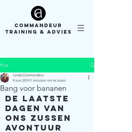
COMMANDEUR
TRAINING & ADVIES
Post
Linda Commandeur
9 nov 2019
1 minuten om te lezen
Bang voor bananen
De laatste 
dagen van 
ons zussen 
avontuur 